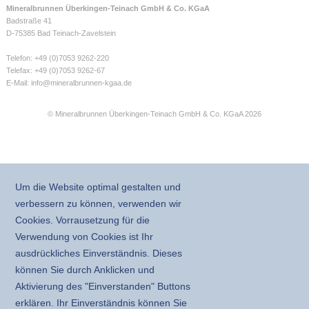
Mineralbrunnen Überkingen-Teinach GmbH & Co. KGaA
Badstraße 41
D-75385 Bad Teinach-Zavelstein
Telefon: +49 (0)7053 9262-220
Telefax: +49 (0)7053 9262-67
E-Mail:
info@mineralbrunnen-kgaa.de
© Mineralbrunnen Überkingen-Teinach GmbH & Co. KGaA 2026
Um die Website optimal gestalten und
verbessern zu können, verwenden wir
Cookies. Vorrausetzung für die
Verwendung von Cookies ist Ihr
ausdrückliches Einverständnis. Dieses
können Sie durch Anklicken und
Aktivierung des "Einverstanden" Buttons
erklären. Ihr Einverständnis können Sie