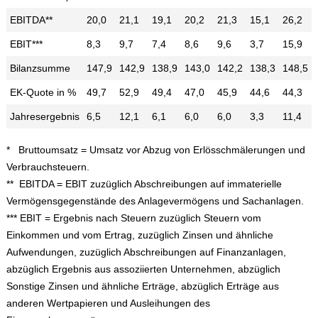
EBITDA**
20,0
21,1
19,1
20,2
21,3
15,1
26,2
EBIT***
8,3
9,7
7,4
8,6
9,6
3,7
15,9
Bilanzsumme
147,9
142,9
138,9
143,0
142,2
138,3
148,5
EK-Quote in %
49,7
52,9
49,4
47,0
45,9
44,6
44,3
Jahresergebnis
6,5
12,1
6,1
6,0
6,0
3,3
11,4
* Bruttoumsatz = Umsatz vor Abzug von Erlösschmälerungen und
Verbrauchsteuern.
** EBITDA = EBIT zuzüglich Abschreibungen auf immaterielle
Vermögensgegenstände des Anlagevermögens und Sachanlagen.
*** EBIT = Ergebnis nach Steuern zuzüglich Steuern vom
Einkommen und vom Ertrag, zuzüglich Zinsen und ähnliche
Aufwendungen, zuzüglich Abschreibungen auf Finanzanlagen,
abzüglich Ergebnis aus assoziierten Unternehmen, abzüglich
Sonstige Zinsen und ähnliche Erträge, abzüglich Erträge aus
anderen Wertpapieren und Ausleihungen des