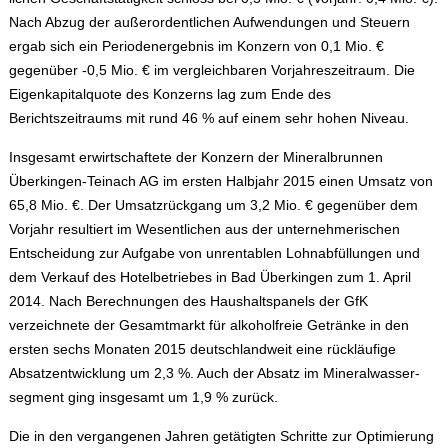
Nach Abzug der außerordentlichen Aufwendungen und Steuern
ergab sich ein Perioden­ergebnis im Konzern von 0,1 Mio. €
gegenüber -0,5 Mio. € im vergleichbaren Vorjahres­zeit­raum. Die
Eigenkapitalquote des Konzerns lag zum Ende des
Berichtszeitraums mit rund 46 % auf einem sehr hohen Niveau.
Insgesamt erwirtschaftete der Konzern der Mineralbrunnen
Überkingen-Teinach AG im ersten Halbjahr 2015 einen Umsatz von
65,8 Mio. €. Der Umsatzrückgang um 3,2 Mio. € gegenüber dem
Vorjahr resultiert im Wesentlichen aus der unternehmeri­schen
Entscheidung zur Aufgabe von unrentablen Lohnabfüllungen und
dem Verkauf des Hotelbetriebes in Bad Überkingen zum 1. April
2014. Nach Berechnungen des Haushalts­panels der GfK
verzeichnete der Gesamtmarkt für alkoholfreie Getränke in den
ersten sechs Monaten 2015 deutschlandweit eine rückläufige
Absatzentwicklung um 2,3 %. Auch der Absatz im Mineralwasser­
segment ging insgesamt um 1,9 % zurück.
Die in den vergangenen Jahren getätigten Schritte zur Optimierung