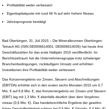
Profitabilität weiter verbessert
Eigenkapitalquote mit rund 46 % auf sehr hohem Niveau
Jahresprognose bestätigt
Bad Überkingen, 31. Juli 2015
– Die Mineralbrunnen Überkingen-
Teinach AG (ISIN DE0006614001; DE0006614035) hat heute ihre
Geschäftszahlen für das erste Halbjahr 2015 veröffentlicht. Im
Berichtszeitraum hat die Unternehmensgruppe trotz schwieriger
Branchenbedingungen, rückläufigem Umsatz und erhöhten
Investitionen ihre Profitabilität weiter verbessert.
Das Konzernergebnis vor Zinsen, Steuern und Abschreibungen
(EBITDA) erhöhte sich in den ersten sechs Monaten 2015 um 0,7
Mio. € auf 6,8 Mio. €, das Konzern­ergebnis vor Zinsen und Steuern
(EBIT) lag mit 1,3 Mio. € ebenfalls deutlich über dem Vorjahres­
niveau (0,6 Mio. €). Das handelsrechtliche Ergebnis der gewöhn­
lichen Geschäftstätigkeit schloss bei 0,5 Mio. € (Vorjahr: 0,4 Mio. €).