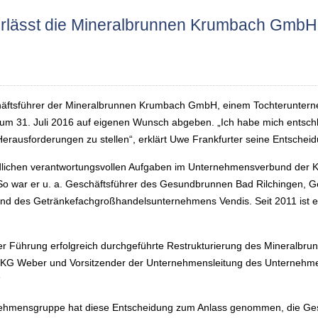
erlässt die Mineralbrunnen Krumbach GmbH
häftsführer der Mineralbrunnen Krumbach GmbH, einem Tochterunter
m 31. Juli 2016 auf eigenen Wunsch abgeben. „Ich habe mich entschlo
rausforderungen zu stellen“, erklärt Uwe Frankfurter seine Entscheid
hiedlichen verantwortungsvollen Aufgaben im Unternehmensverbund der
o war er u. a. Geschäftsführer des Gesundbrunnen Bad Rilchingen, 
d des Getränkefachgroßhandelsunternehmens Vendis. Seit 2011 ist e
ner Führung erfolgreich durchgeführte Restrukturierung des Mineralbr
i KG Weber und Vorsitzender der Unternehmensleitung des Unternehme
“
nehmensgruppe hat diese Entscheidung zum Anlass genommen, die Ges