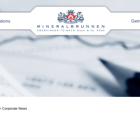
ations
Get
›
Corporate News