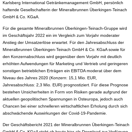
Karlsberg International Getränkemanagement GmbH, persönlich
haftende Gesellschafterin der Mineralbrunnen Überkingen-Teinach
GmbH & Co. KGaA.
Für die gesamte Mineralbrunnen Überkingen-Teinach-Gruppe wird
im Geschäftsjahr 2022 ein im Vergleich zum Vorjahr moderater
Anstieg der Umsatzerlöse erwartet. Für den Jahresabschluss der
Mineralbrunnen Überkingen-Teinach GmbH & Co. KGaA sowie für
den Konzernabschluss wird gegenüber dem Vorjahr mit deutlich
erhöhten Aufwendungen für Marketing und Vertrieb und geringeren
sonstigen betrieblichen Erträgen ein EBITDA moderat über dem
Niveau des Jahres 2020 (Konzern: 15,1 Mio. EUR,
Jahresabschluss: 2,3 Mio. EUR) prognostiziert. Für diese Prognose
bestehen Unsicherheiten in Form von Risiken gerade aufgrund der
aktuellen geopolitischen Spannungen in Osteuropa, jedoch auch
Chancen bei einer schnelleren wirtschaftlichen Erholung durch sich
abschwächende Auswirkungen der Covid-19-Pandemie.
Der Geschäftsbericht 2021 der Mineralbrunnen Überkingen-Teinach
GmbH & Co. KGaA steht ab heute hier als Download zur Verfügung.