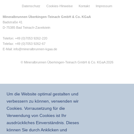
Datenschutz
Cookies-Hinweise
Kontakt
Impressum
Mineralbrunnen Überkingen-Teinach GmbH & Co. KGaA
Badstraße 41
D-75385 Bad Teinach-Zavelstein
Telefon: +49 (0)7053 9262-220
Telefax: +49 (0)7053 9262-67
E-Mail:
info@mineralbrunnen-kgaa.de
© Mineralbrunnen Überkingen-Teinach GmbH & Co. KGaA 2026
Um die Website optimal gestalten und
verbessern zu können, verwenden wir
Cookies. Vorrausetzung für die
Verwendung von Cookies ist Ihr
ausdrückliches Einverständnis. Dieses
können Sie durch Anklicken und