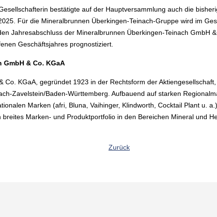
Gesellschafterin bestätigte auf der Hauptversammlung auch die bishe
25. Für die Mineralbrunnen Überkingen-Teinach-Gruppe wird im Gesch
ür den Jahresabschluss der Mineralbrunnen Überkingen-Teinach GmbH 
enen Geschäftsjahres prognostiziert.
ch GmbH & Co. KGaA
Co. KGaA, gegründet 1923 in der Rechtsform der Aktiengesellschaft,
einach-Zavelstein/Baden-Württemberg. Aufbauend auf starken Regional
ionalen Marken (afri, Bluna, Vaihinger, Klindworth, Cocktail Plant u. a.
reites Marken- und Produktportfolio in den Bereichen Mineral und He
Zurück