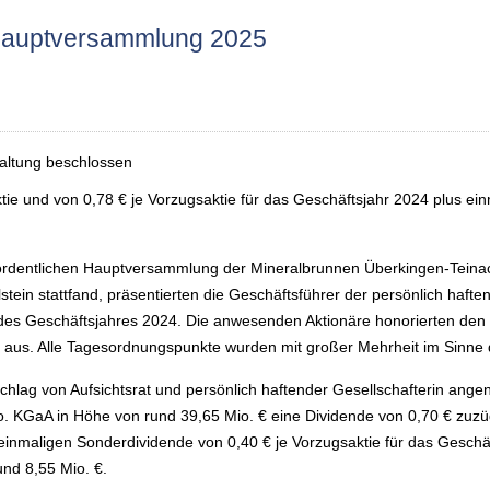
Hauptversammlung 2025
altung beschlossen
ie und von 0,78 € je Vorzugsaktie für das Geschäftsjahr 2024 plus ei
der ordentlichen Hauptversammlung der Mineralbrunnen Überkingen-Te
ein stattfand, präsentierten die Geschäftsführer der persönlich hafte
s Geschäftsjahres 2024. Die anwesenden Aktionäre honorierten den e
 aus. Alle Tagesordnungspunkte wurden mit großer Mehrheit im Sinne 
hlag von Aufsichtsrat und persönlich haftender Gesellschafterin an
KGaA in Höhe von rund 39,65 Mio. € eine Dividende von 0,70 € zuzüg
 einmaligen Sonderdividende von 0,40 € je Vorzugsaktie für das Gesch
und 8,55 Mio. €.