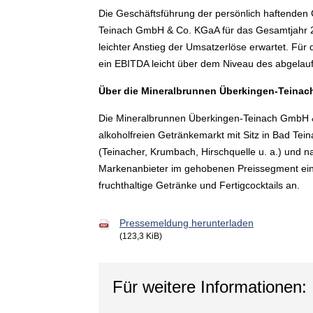
Die Geschäftsführung der persönlich haftenden 
Teinach GmbH & Co. KGaA für das Gesamtjahr 20
leichter Anstieg der Umsatzerlöse erwartet. F
ein EBITDA leicht über dem Niveau des abgelauf
Über die Mineralbrunnen Überkingen-Teina
Die Mineralbrunnen Überkingen-Teinach GmbH & 
alkoholfreien Getränkemarkt mit Sitz in Bad T
(Teinacher, Krumbach, Hirschquelle u. a.) und nat
Markenanbieter im gehobenen Preissegment ein b
fruchthaltige Getränke und Fertigcocktails an.
Pressemeldung herunterladen
(123,3 KiB)
Für weitere Informationen: