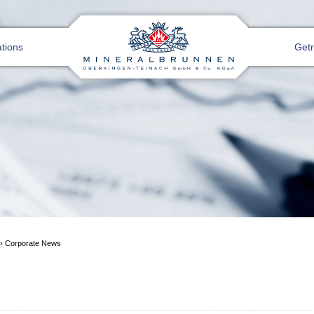
ations
Get
›
Corporate News