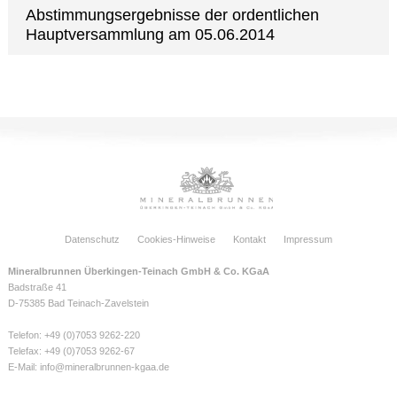
Abstimmungsergebnisse der ordentlichen
Hauptversammlung am 05.06.2014
Datenschutz
Cookies-Hinweise
Kontakt
Impressum
Mineralbrunnen Überkingen-Teinach GmbH & Co. KGaA
Badstraße 41
D-75385 Bad Teinach-Zavelstein
Telefon: +49 (0)7053 9262-220
Telefax: +49 (0)7053 9262-67
E-Mail:
info@mineralbrunnen-kgaa.de